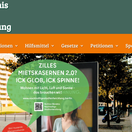
tionen
Hilfsmittel
Gesetze
Petitionen
Sp