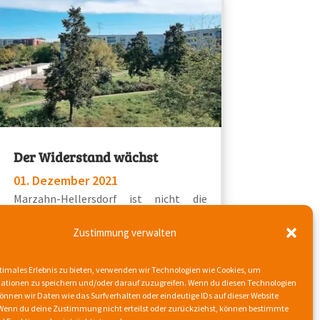
Der Widerstand wächst
01. Dezember 2021
Marzahn-Hellersdorf ist nicht die
Resterampe für die Probleme Berlins
(jot w.d. 12/2021 – Ausgabe...
Zustimmung verwalten
mehr lesen
timales Erlebnis zu bieten, verwenden wir Technologien wie Cookies, um
ationen zu speichern und/oder darauf zuzugreifen. Wenn du diesen Technologien
nnen wir Daten wie das Surfverhalten oder eindeutige IDs auf dieser Website
 Wenn du deine Zustimmung nicht erteilst oder zurückziehst, können bestimmte