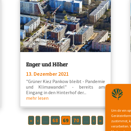
Enger und Höher
13. Dezember 2021
"Grüner Kiez Pankow bleibt - Pandemie
und Klimawandel" - bereits am
Eingang in den Hinterhof der...
mehr lesen
Um dir ein op
Geräteinform
«
‹
...
68
69
70
...
›
»
zustimmst, kö
verarbeiten.