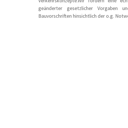
Verkehrskonzepte.Wir fordern eine ech
geänderter gesetzlicher Vorgaben u
Bauvorschriften hinsichtlich der o.g. Not