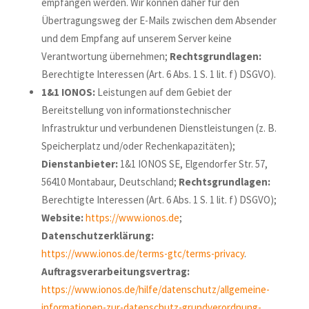
empfangen werden. Wir können daher für den
Übertragungsweg der E-Mails zwischen dem Absender
und dem Empfang auf unserem Server keine
Verantwortung übernehmen;
Rechtsgrundlagen:
Berechtigte Interessen (Art. 6 Abs. 1 S. 1 lit. f) DSGVO).
1&1 IONOS:
Leistungen auf dem Gebiet der
Bereitstellung von informationstechnischer
Infrastruktur und verbundenen Dienstleistungen (z. B.
Speicherplatz und/oder Rechenkapazitäten);
Dienstanbieter:
1&1 IONOS SE, Elgendorfer Str. 57,
56410 Montabaur, Deutschland;
Rechtsgrundlagen:
Berechtigte Interessen (Art. 6 Abs. 1 S. 1 lit. f) DSGVO);
Website:
https://www.ionos.de
;
Datenschutzerklärung:
https://www.ionos.de/terms-gtc/terms-privacy
.
Auftragsverarbeitungsvertrag:
https://www.ionos.de/hilfe/datenschutz/allgemeine-
informationen-zur-datenschutz-grundverordnung-