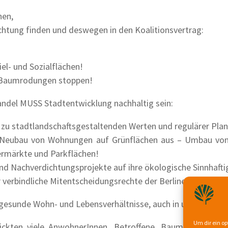
nen,
achtung finden und deswegen in den Koalitionsvertrag:
el- und Sozialflächen!
! Baumrodungen stoppen!
ndel MUSS Stadtentwicklung nachhaltig sein:
 zu stadtlandschaftsgestaltenden Werten und regulärer Pla
m Neubau von Wohnungen auf Grünflächen aus – Umbau von
permärkte und Parkflächen!
und Nachverdichtungsprojekte auf ihre ökologische Sinnhafti
r verbindliche Mitentscheidungsrechte der Berliner Bevölker
gesunde Wohn- und Lebensverhältnisse, auch in urbanen R
Um dir ein op
ickten viele AnwohnerInnen, Betroffene, Baumpaten und 