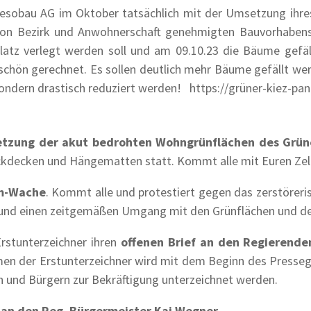
Gesobau AG im Oktober tatsächlich mit der Umsetzung ihres 
von Bezirk und Anwohnerschaft genehmigten Bauvorhabens 
platz verlegt werden soll und am 09.10.23 die Bäume gefäl
t schön gerechnet. Es sollen deutlich mehr Bäume gefällt w
 sondern drastisch reduziert werden! https://grüner-kiez-pa
etzung der akut bedrohten Wohngrünflächen des Grün
ckdecken und Hängematten statt. Kommt alle mit Euren Zel
m-Wache
. Kommt alle und protestiert gegen das zerstörer
d einen zeitgemäßen Umgang mit den Grünflächen und dem
stunterzeichner ihren
offenen Brief an den Regierend
men der Erstunterzeichner wird mit dem Beginn des Pressege
n und Bürgern zur Bekräftigung unterzeichnet werden.
s an den Reg. Bürgermeister Kai Wegner