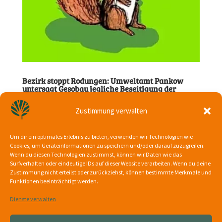
Bezirk stoppt Rodungen: Umweltamt Pankow
untersagt Gesobau jegliche Beseitigung der
Vegetation im Schlossparkkiez
23. Januar 2026
Zustimmung verwalten
Das Umwelt- und Naturschutzamt Pankow hat der
Um dir ein optimales Erlebnis zu bieten, verwenden wir Technologien wie
Gesobau AG mit Verfügung vom 15.01.2026 mit sofortiger
Cookies, um Geräteinformationen zu speichern und/oder darauf zuzugreifen.
Wirkung alle Eingriffe in die Vegetation im
Wenn du diesen Technologien zustimmst, können wir Daten wie das
Schlossparkkiez untersagt – damit sind weitere Fällungen
Surfverhalten oder eindeutige IDs auf dieser Website verarbeiten. Wenn du deine
und Rodungen vorerst gestoppt. Was der Bezirk verfügt
Zustimmung nicht erteilst oder zurückziehst, können bestimmte Merkmale und
hat Die...
Funktionen beeinträchtigt werden.
Dienste verwalten
‹
1
2
3
...
›
»