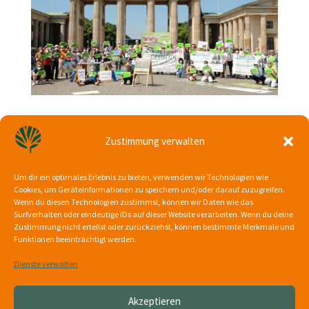
Demonstration am 05. Juni 2021 11 Uhr
05. Juni 2021
Zustimmung verwalten
Am Samstag demonstrierten wir 18 Initiativen des neu
Um dir ein optimales Erlebnis zu bieten, verwenden wir Technologien wie
gegründeteten Bündnisses vor dem Brandenburger Tor.
Cookies, um Geräteinformationen zu speichern und/oder darauf zuzugreifen.
Hier unsere Pressemitteilung: Lasst uns Luft zum Atmen!
Wenn du diesen Technologien zustimmst, können wir Daten wie das
Stoppt die Nachverdichtung und Vernichtung
Surfverhalten oder eindeutige IDs auf dieser Website verarbeiten. Wenn du deine
lebensnotwendiger Grünflächen! Berlin benötigt
Zustimmung nicht erteilst oder zurückziehst, können bestimmte Merkmale und
dringend...
Funktionen beeinträchtigt werden.
Dienste verwalten
«
‹
...
8
9
10
Akzeptieren