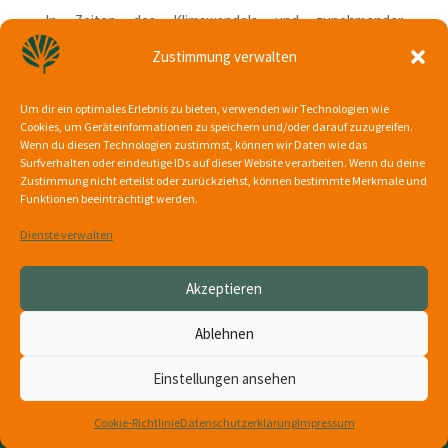
In Zeiten des Klimawandels und zunehmender
Hitzebelastung in Städten sind Bäume mehr als nur
Zustimmung verwalten
Dekoration – sie sind lebenswichtige Klimaanlagen,
Schattenspender und Luftreiniger. Jeder erhaltene Baum
trägt dazu bei, die Lebensqualität in Berlin zu verbessern
Um dir ein optimales Erlebnis zu bieten, verwenden wir Technologien wie
Cookies, um Geräteinformationen zu speichern und/oder darauf zuzugreifen.
und die Stadt widerstandsfähiger gegen die
Wenn du diesen Technologien zustimmst, können wir Daten wie das
Herausforderungen des Klimawandels zu machen.
Surfverhalten oder eindeutige IDs auf dieser Website verarbeiten. Wenn du deine
Zustimmung nicht erteilst oder zurückziehst, können bestimmte Merkmale und
Zur Rede vom Baum- & ArtenschutzDino:
Funktionen beeinträchtigt werden.
https://www.bbns.info/baum-artenschutz-versprochen-
ist-versprochen/
Dienste verwalten
Akzeptieren
Kontakt
Impressum
Cookie-Richtlinie (EU)
Ablehnen
Datenschutzerklärung
Geschäftsbedingungen
Einstellungen ansehen
© 2025 by
flatterbaum
Cookie-Richtlinie
Datenschutzerklärung
Impressum